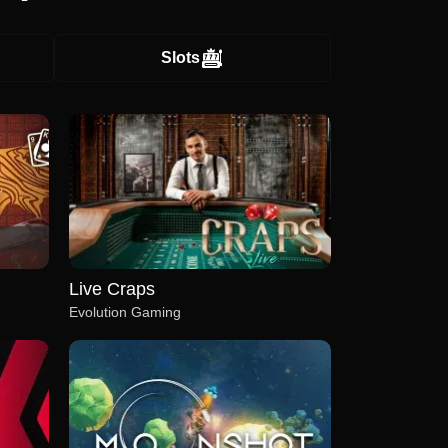
Slots
Live Craps
Evolution Gaming