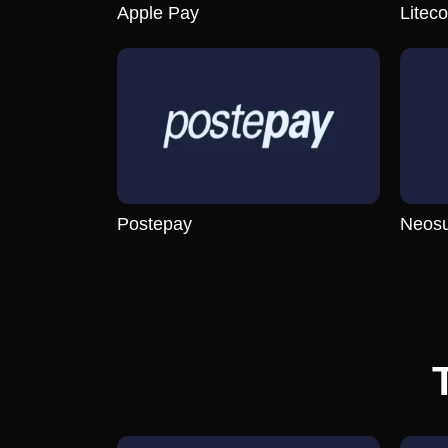
Apple Pay
Liteco
Dream Catcher
Crash
Gonzo’s Quest
Lightn
Busta
Legac
Evolution Gaming
Roobet
NetEnt
Evolut
Indepe
Play’n
Postepay
Neosu