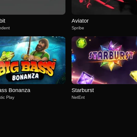
bit
Aviator
ndent
Spribe
ass Bonanza
Starburst
ic Play
NetEnt