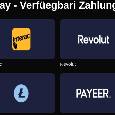
ay - Verfüegbari Zahlun
oly Live
bit
ass Bonanza
Dragon Tiger
Aviator
Starburst
ion Gaming
ndent
ic Play
Evolution Gaming
Spribe
NetEnt
c
Revolut
et City
og House
Funky Time
Lucky Crumbling
Reactoonz
ion Gaming
oft Gaming
ic Play
Evolution Gaming
Gamzix
Play’n GO