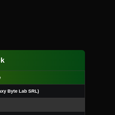
ck
e
laxy Byte Lab SRL)