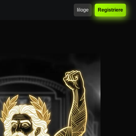
Iiloge
Registriere